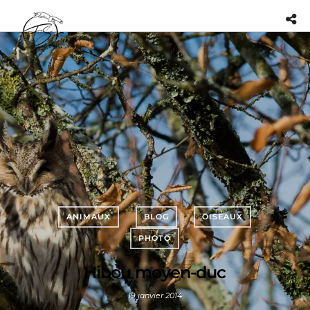
ANIMAUX
BLOG
OISEAUX
PHOTO
Hibou moyen-duc
19 janvier 2014