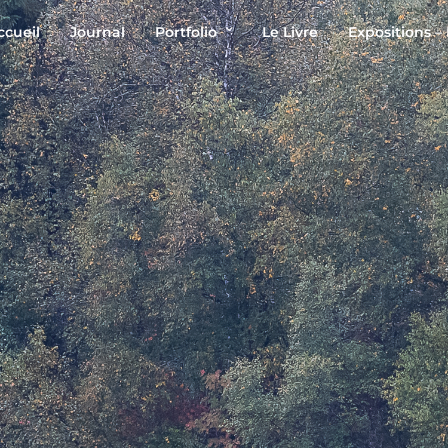
ccueil
Journal
Portfolio
Le Livre
Expositions –