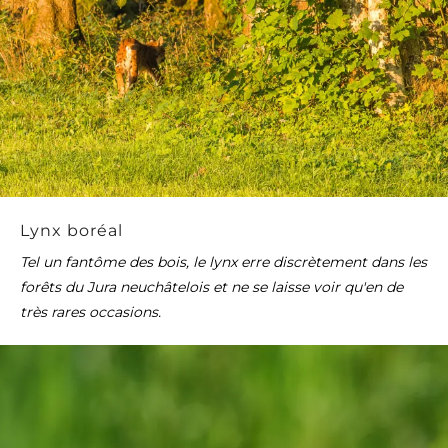
Lynx boréal
Tel un fantôme des bois, le lynx erre discrètement dans les
forêts du Jura neuchâtelois et ne se laisse voir qu'en de
très rares occasions.