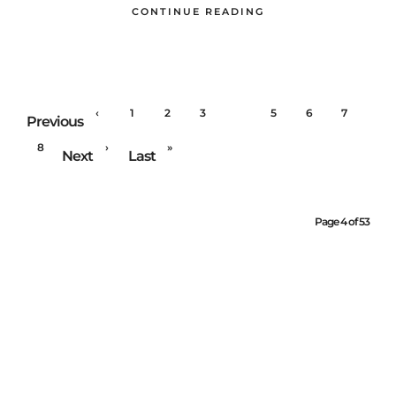
CONTINUE READING
‹
1
2
3
4
5
6
7
Previous
8
›
»
Next
Last
Page 4 of 53