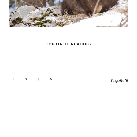
CONTINUE READING
1
2
3
4
5
Page 5 of 5