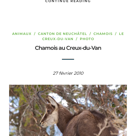
CONTINUE READING
ANIMAUX
/
CANTON DE NEUCHÂTEL
/
CHAMOIS
/
LE
CREUX-DU-VAN
/
PHOTO
Chamois au Creux-du-Van
27 février 2010